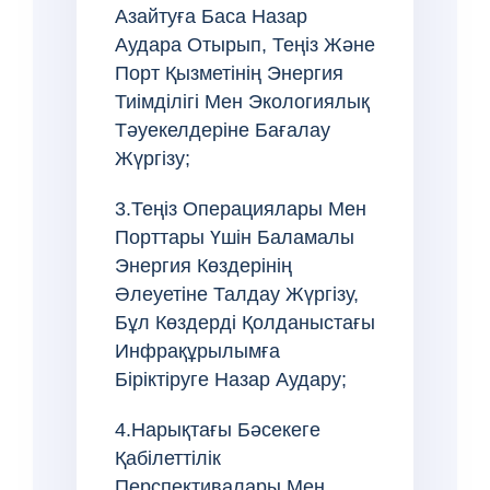
Азайтуға Баса Назар
Аудара Отырып, Теңіз Және
Порт Қызметінің Энергия
Тиімділігі Мен Экологиялық
Тәуекелдеріне Бағалау
Жүргізу;
3.Теңіз Операциялары Мен
Порттары Үшін Баламалы
Энергия Көздерінің
Әлеуетіне Талдау Жүргізу,
Бұл Көздерді Қолданыстағы
Инфрақұрылымға
Біріктіруге Назар Аудару;
4.Нарықтағы Бәсекеге
Қабілеттілік
Перспективалары Мен