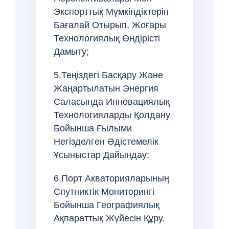
Экспорттық Мүмкіндіктерін
Бағалай Отырып, Жоғары
Технологиялық Өндірісті
Дамыту;
5.Теңіздегі Басқару Және
Жаңартылатын Энергия
Саласында Инновациялық
Технологияларды Қолдану
Бойынша Ғылыми
Негізделген Әдістемелік
Ұсыныстар Дайындау;
6.Порт Акваторияларының
Спутниктік Мониторингі
Бойынша Географиялық
Ақпараттық Жүйесін Құру.