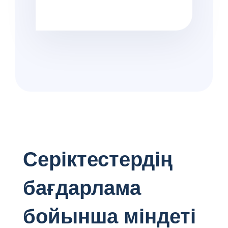
Серіктестердің
бағдарлама
бойынша міндеті