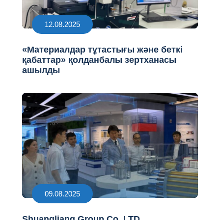
12.08.2025
«Материалдар тұтастығы және беткі
қабаттар» қолданбалы зертханасы
ашылды
09.08.2025
Shuangliang Group Co. LTD