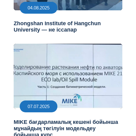
04.08.2025
Zhongshan Institute of Hangchun
University — не іссапар
07.07.2025
MIKE бағдарламалық кешені бойынша
мұнайдың төгілуін модельдеу
бойынша курс