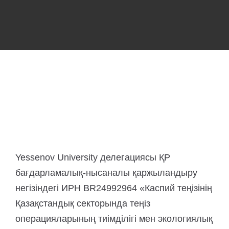
Yessenov University делегациясы ҚР
бағдарламалық-нысаналы қаржыландыру
негізіндегі ИРН BR24992964 «Каспий теңізінің
Қазақстандық секторында теңіз
операцияларының тиімділігі мен экологиялық