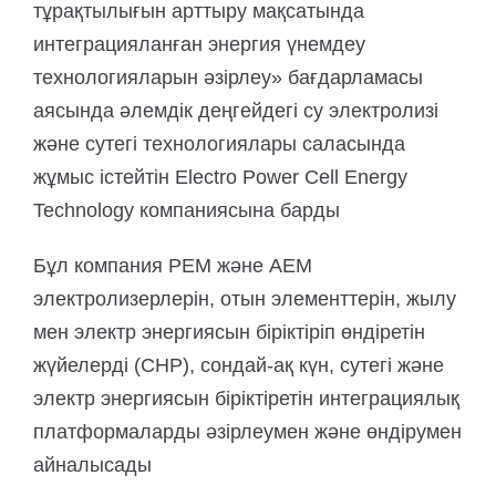
тұрақтылығын арттыру мақсатында
интеграцияланған энергия үнемдеу
технологияларын әзірлеу» бағдарламасы
аясында әлемдік деңгейдегі су электролизі
және сутегі технологиялары саласында
жұмыс істейтін Electro Power Cell Energy
Technology компаниясына барды
Бұл компания PEM және AEM
электролизерлерін, отын элементтерін, жылу
мен электр энергиясын біріктіріп өндіретін
жүйелерді (CHP), сондай-ақ күн, сутегі және
электр энергиясын біріктіретін интеграциялық
платформаларды әзірлеумен және өндірумен
айналысады