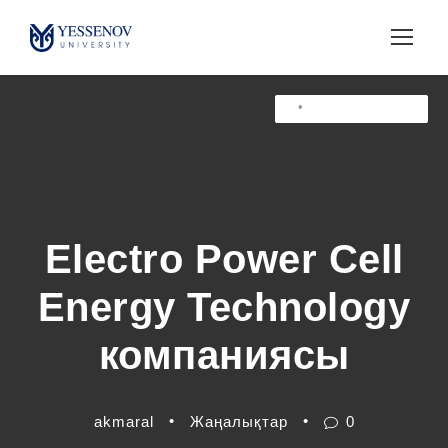
•
•
•
Жарияланымдар
Жарияланымдар
Жарияланымдар
Electro Power Cell
Energy Technology
компаниясы
•
•
akmaral
Жаңалықтар
0