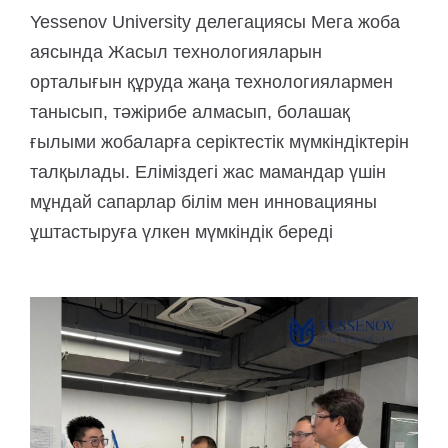
Yessenov University делегациясы Мега жоба
аясында Жасыл технологияларын
орталығын құруда жаңа технологиялармен
танысып, тәжірибе алмасып, болашақ
ғылыми жобаларға серіктестік мүмкіндіктерін
талқылады. Еліміздегі жас мамандар үшін
мұндай сапарлар білім мен инновацияны
ұштастыруға үлкен мүмкіндік береді