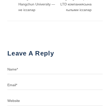
Hangchun University —
LTD компаниясына
не іссапар
ғылыми іссапар
Leave A Reply