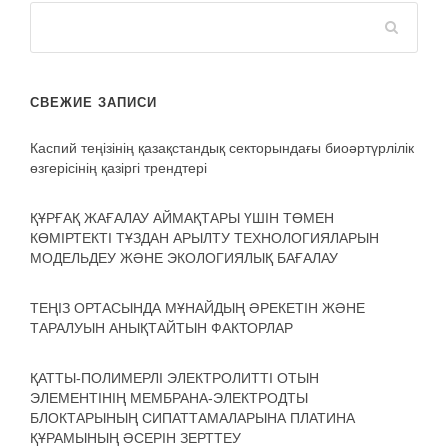
СВЕЖИЕ ЗАПИСИ
Каспий теңізінің қазақстандық секторындағы биоәртүрлілік
өзгерісінің қазіргі трендтері
ҚҰРҒАҚ ЖАҒАЛАУ АЙМАҚТАРЫ ҮШІН ТӨМЕН
КӨМІРТЕКТІ ТҰЗДАН АРЫЛТУ ТЕХНОЛОГИЯЛАРЫН
МОДЕЛЬДЕУ ЖӘНЕ ЭКОЛОГИЯЛЫҚ БАҒАЛАУ
ТЕҢІЗ ОРТАСЫНДА МҰНАЙДЫҢ ӘРЕКЕТІН ЖӘНЕ
ТАРАЛУЫН АНЫҚТАЙТЫН ФАКТОРЛАР
ҚАТТЫ-ПОЛИМЕРЛІ ЭЛЕКТРОЛИТТІ ОТЫН
ЭЛЕМЕНТІНІҢ МЕМБРАНА-ЭЛЕКТРОДТЫ
БЛОКТАРЫНЫҢ СИПАТТАМАЛАРЫНА ПЛАТИНА
ҚҰРАМЫНЫҢ ӘСЕРІН ЗЕРТТЕУ