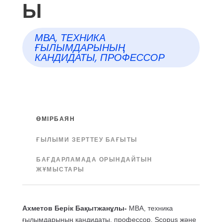
Ы
МВА, ТЕХНИКА
ҒЫЛЫМДАРЫНЫҢ
КАНДИДАТЫ, ПРОФЕССОР
ӨМІРБАЯН
ҒЫЛЫМИ ЗЕРТТЕУ БАҒЫТЫ
БАҒДАРЛАМАДА ОРЫНДАЙТЫН
ЖҰМЫСТАРЫ
Ахметов Берік Бақытжанұлы-
МВА, техника
ғылымдарының кандидаты, профессор. Scopus және