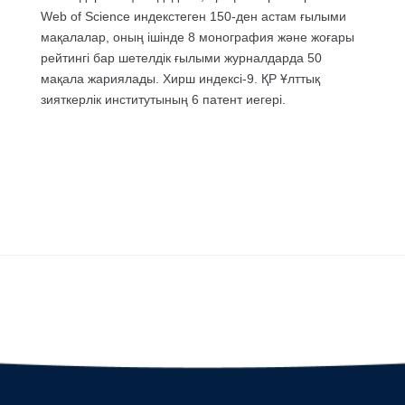
Web of Science индекстеген 150-ден астам ғылыми
мақалалар, оның ішінде 8 монография және жоғары
рейтингі бар шетелдік ғылыми журналдарда 50
мақала жариялады. Хирш индексі-9. ҚР Ұлттық
зияткерлік институтының 6 патент иегері.