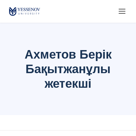
Ахметов Берік
Бақытжанұлы
жетекші