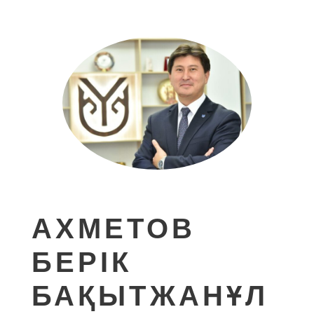
АХМЕТОВ
БЕРІК
БАҚЫТЖАНҰЛ