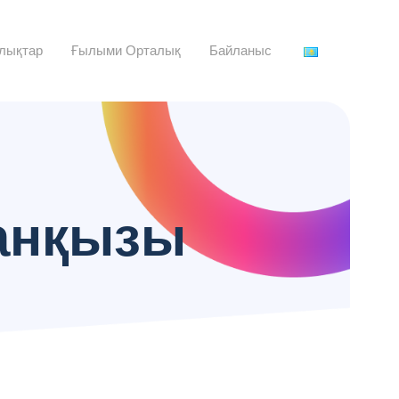
лықтар
Ғылыми Орталық
Байланыс
ханқызы