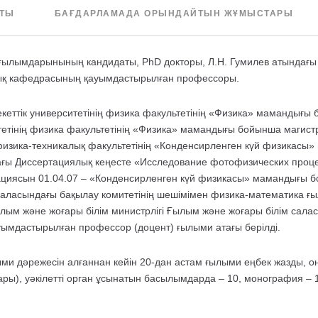
ЫТЫ
БАҒДАРЛАМАДА ОРЫНДАЙТЫН ЖҰМЫСТАРЫ
ылымдарынының кандидаты, PhD докторы, Л.Н. Гумилев атындағы Е
лық кафедрасының қауымдастырылған профессоры.
еттік университетінің физика факультетінің «Физика» мамандығы б
етінің физика факультетінің «Физика» мамандығы бойынша магистра
 физика-техникалық факультетінің «Конденсирленген күй физикасы
ғы Диссертациялық кеңесте «Исследование фотофизических проце
циясын 01.04.07 – «Конденсирленген күй физикасы» мамандығы б
м саласындағы бақылау комитетінің шешімімен физика-математика 
лым және жоғары білім министрлігі Ғылым және жоғары білім сала
уымдастырылған профессор (доцент) ғылыми атағы берілді.
 дәрежесін алғаннан кейін 20-дан астам ғылыми еңбек жазды, он
ғары), уәкілетті орган ұсынатын басылымдарда – 10, монография – 