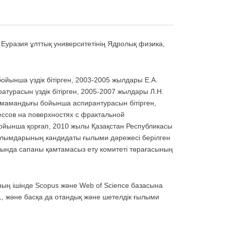
уразия ұлттық университетінің Ядролық физика,
ойынша үздік бітірген, 2003-2005 жылдары Е.А.
турасын үздік бітірген, 2005-2007 жылдары Л.Н.
» мамандығы бойынша аспирантурасын бітірген,
ссов на поверхностях с фрактальной
ойынша қорғап, 2010 жылы Қазақстан Республикасы
ғылымдарының кандидаты ғылыми дәрежесі берілген
сында сапаны қамтамасыз ету комитеті төрағасының
ың ішінде Scopus және Web of Science базасына
1, және басқа да отандық және шетелдік ғылыми