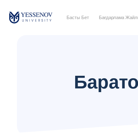
Басты Бет
Бағдарлама Жай
Барато