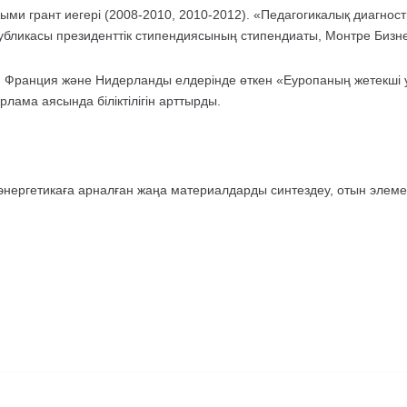
ми грант иегері (2008-2010, 2010-2012). «Педагогикалық диагност
ликасы президенттік стипендиясының стипендиаты, Монтре Бизнес
, Франция және Нидерланды елдерінде өткен «Еуропаның жетекші у
лама аясында біліктілігін арттырды.
 энергетикаға арналған жаңа материалдарды синтездеу, отын элеме