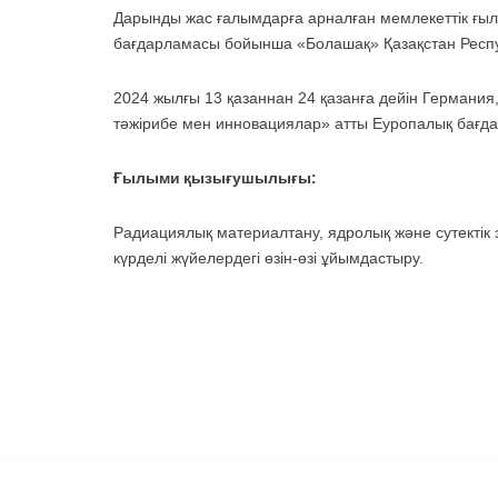
Дарынды жас ғалымдарға арналған мемлекеттік ғылы
бағдарламасы бойынша «Болашақ» Қазақстан Респуб
2024 жылғы 13 қазаннан 24 қазанға дейін Германия
тәжірибе мен инновациялар» атты Еуропалық бағдар
Ғылыми қызығушылығы:
Радиациялық материалтану, ядролық және сутектік
күрделі жүйелердегі өзін-өзі ұйымдастыру.