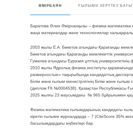
ӨМІРБАЯН
ҒЫЛЫМИ ЗЕРТТЕУ БАҒ
Баратова Әлия Әмірханқызы – физика-математика ғ
жаңа материалдар және технологиялар халықара
2003 жылы Е.А. Бөкетов атындағы Қарағанды мемлек
Бөкетов атындағы Қарағанды мемлекеттік университ
Гумилев атындағы Еуразия ұлттық университетінің
2010 жылы Ядролық физика институты қарамағында
размерностью» тақырыбында кандидаттық диссерта
Білім және ғылым министрлігінің Білім және ғылы
(диплом ҒК №
0004538
).
Қазақстан Республикасы Ғы
2025 жылғы 23 маусымдағы № 965 бұйрығымен
қа
Физика-математика ғылымдарының кандидаты ғылыми
кіретін ғылыми журналдарда – 7 (CiteScore 35% жо
басылымдардағы еңбектері бар.