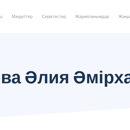
лы
Міндеттер
Серіктестер
Жарияланымдар
Жаңа
ва Әлия Әмір