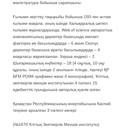
магистратура бойынша сарапшысы.
Ғылыми зерттеу тақырыбы бойынша 150-тен астам
ғылыми мақала, оның ішінде Халықаралық шетел
ғылыми журналдарында, Web of science ақпараттық
компаниясының деректер базасында импакт-
факторға ие басылымдарда – 6 және Скопус
деректер базасына кіретін басылымдарда – 4
мақаласы жарияланған. Хирша индексі – 2.
Шығармашылық еңбектер – 18 (4 оқулық, 10 оқу
құралы, оның ішінде 2 ағылшын тілінде, төртеуі ҚР
БҒМ РОӘК грифімен және 4 монография). Ұлттық
зияткерлік меншік институтынан 4 патент, 15
әдебиеттік туындысына авторлық куәлік алған.
Қазақстан Республикасының өнертабысына Каспий
теңізіне арналған 3 патент иегері:
(№1670 Ұлттық Зияткерлік Меншік институты)