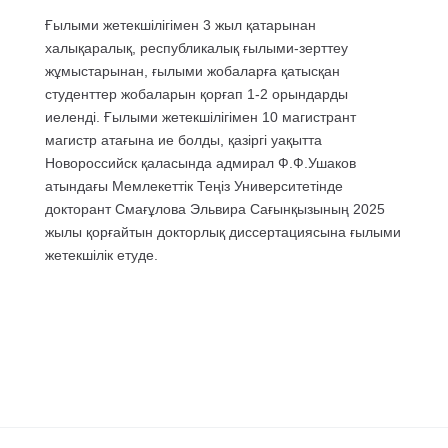
Ғылыми жетекшілігімен 3 жыл қатарынан
халықаралық, республикалық ғылыми-зерттеу
жұмыстарынан, ғылыми жобаларға қатысқан
студенттер жобаларын қорғап 1-2 орындарды
иеленді. Ғылыми жетекшілігімен 10 магистрант
магистр атағына ие болды, қазіргі уақытта
Новороссийск қаласында адмирал Ф.Ф.Ушаков
атындағы Мемлекеттік Теңіз Университетінде
докторант Смағұлова Эльвира Сағынқызының 2025
жылы қорғайтын докторлық диссертациясына ғылыми
жетекшілік етуде.