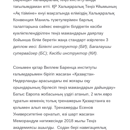
тағылымдаман өтті. ҚР Халықаралық Теңіз Ұйымының
«Ақ тізіміне» енуі мақсатында еліміздің Халықаралық
Конвенция Маниль түзетулерімен барлық
талаптарына сәйкес екендігін білдіретін кәсіби
куәліктелендірілген теңіз мамандарын даярлау
бойынша білім беретін жаңа стандарт әзірлеген 3
диплом иесі:
Білікті инструктор (БИ); Бағалаушы
супервайзер (БС); Кәсіби инструктор (КИ).
Сонымен қатар Виллем Баренца институты
ғалымдарымен бірігіп жасаған «Қазақстан-
Нидерланды арасындағы екі жоғары оқу
орындарының бірлесіп теңіз мамандарын дайындау»
Батыс Европа жобасының үздігі атанып, 2 млн.евро
тұратын кеменің толық тренажерын Қазақстанға өз
қолымен алып келді. Тренажерды Есенов
Университетіне орнатып, өзі шарт жасаған
Меморандум нәтижесінде 2018 жылы Теңіз
академиясы ашылды. Содан бері навигациялық