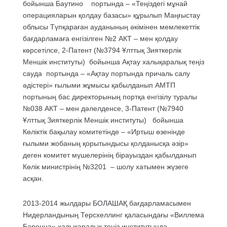
бойынша Баутино портында – «Теңіздегі мұнай
операцияларын қолдау базасы» құрылып Маңғыстау
облысы Түпқараған ауданының әкімінен мемлекеттік
бағдарламаға енгізілген №2 АКТ – мен қолдау
көрсетілсе, 2-Патент (№3794 Ұлттық Зияткерлік
Меншік институты) бойынша Ақтау халықаралық теңіз
сауда портында – «Ақтау портында причаль салу
әдістері» ғылыми жұмысы қабылданып АМТП
портының бас директорының портқа енгізілу туралы
№038 АКТ – мен дәлелденсе, 3-Патент (№7940
Ұлттық Зияткерлік Меншік институты) бойынша
Көліктік бақылау комитетінде – «Иртыш өзенінде
ғылыми жобаның қорытындысы қолданысқа әзір»
деген комитет мүшелерінің бірауыздан қабылданып
Көлік министрінің №3201 – шолу хатымен жүзеге
асқан.
2013-2014 жылдары БОЛАШАҚ бағдарламасымен
Нидерландының Терсхеллинг қаласындағы «Виллема
Баренца» халықаралық теңіз институтында