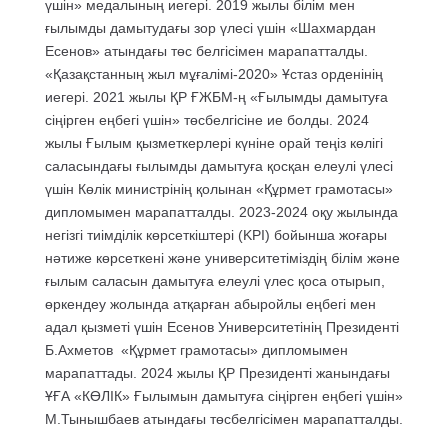
үшін» медалының иегері. 2019 жылы білім мен
ғылымды дамытудағы зор үлесі үшін «Шахмардан
Есенов» атындағы төс белгісімен марапатталды.
«Қазақстанның жыл мұғалімі-2020» Ұстаз орденінің
иегері. 2021 жылы ҚР ҒЖБМ-ң «Ғылымды дамытуға
сіңірген еңбегі үшін» төсбелгісіне ие болды. 2024
жылы Ғылым қызметкерлері күніне орай теңіз көлігі
саласындағы ғылымды дамытуға қосқан елеулі үлесі
үшін Көлік министрінің қолынан «Құрмет грамотасы»
дипломымен марапатталды. 2023-2024 оқу жылында
негізгі тиімділік көрсеткіштері (KPI) бойынша жоғары
нәтиже көрсеткені және университетіміздің білім және
ғылым саласын дамытуға елеулі үлес қоса отырып,
өркендеу жолында атқарған абыройлы еңбегі мен
адал қызметі үшін Есенов Университетінің Президенті
Б.Ахметов «Құрмет грамотасы» дипломымен
марапаттады. 2024 жылы ҚР Президенті жанындағы
ҰҒА «КӨЛІК» Ғылымын дамытуға сіңірген еңбегі үшін»
М.Тынышбаев атындағы төсбелгісімен марапатталды.