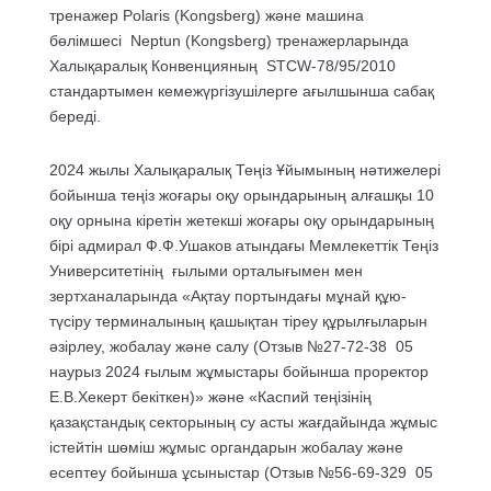
тренажер Polaris (Kongsberg) және машина
бөлімшесі Neptun (Kongsberg) тренажерларында
Халықаралық Конвенцияның STCW-78/95/2010
стандартымен кемежүргізушілерге ағылшынша сабақ
береді.
2024 жылы Халықаралық Теңіз Ұйымының нәтижелері
бойынша теңіз жоғары оқу орындарының алғашқы 10
оқу орнына кіретін жетекші жоғары оқу орындарының
бірі адмирал Ф.Ф.Ушаков атындағы Мемлекеттік Теңіз
Университетінің ғылыми орталығымен мен
зертханаларында «Ақтау портындағы мұнай құю-
түсіру терминалының қашықтан тіреу құрылғыларын
әзірлеу, жобалау және салу (Отзыв №27-72-38 05
наурыз 2024 ғылым жұмыстары бойынша проректор
Е.В.Хекерт бекіткен)» және «Каспий теңізінің
қазақстандық секторының су асты жағдайында жұмыс
істейтін шөміш жұмыс органдарын жобалау және
есептеу бойынша ұсыныстар (Отзыв №56-69-329 05