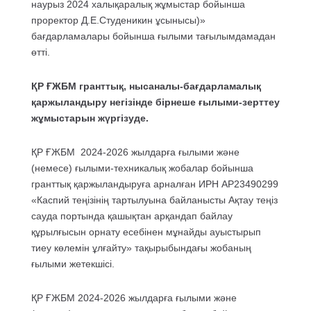
наурыз 2024 халықаралық жұмыстар бойынша
проректор Д.Е.Студеникин ұсынысы)»
бағдарламалары бойынша ғылыми тағылымдамадан
өтті.
ҚР ҒЖБМ гранттық, нысаналы-бағдарламалық
қаржыландыру негізінде бірнеше ғылыми-зерттеу
жұмыстарын жүргізуде.
ҚР ҒЖБМ 2024-2026 жылдарға ғылыми және
(немесе) ғылыми-техникалық жобалар бойынша
гранттық қаржыландыруға арналған ИРН AP23490299
«Каспий теңізінің тартылуына байланысты Ақтау теңіз
сауда портында қашықтан арқандап байлау
құрылғысын орнату есебінен мұнайды ауыстырып
тиеу көлемін ұлғайту» тақырыбындағы жобаның
ғылыми жетекшісі.
ҚР ҒЖБМ 2024-2026 жылдарға ғылыми және