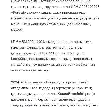
(немесе) ғылыми-техникалық жобалар бойынша
гранттық қаржыландыруға арналған ИРН AP23490298
«Көгілдір экономикадағы ашық инновациялар
контекстінде су астындағы тау-кен өндірудің драглайн
механизмін жаңғырту» тақырыбындағы жобаның
мүшесі.
ҚР ҒЖБМ 2024-2026 жылдарға арналған ғылыми,
ғылыми-техникалық зерттеулерін гранттық
қаржыландыру ЖТН АР23490657 «Солтүстік
Каспийдің қазақстандық секторының экологиялық
жағдайы мен су динамикасын зерттеу» жобасының
аға ғылыми қызметкері.
2024-2026 жылдарға Есенов университеті теңіз
академиясы ғалымдардың зерттеулерін гранттық
қаржыландыруға арналған
«Каспий теңізінің теңіз
каталогтарын, карталарын және орындарын
талдау және зерттеу»
тақырыбындағы жоба мүшесі.