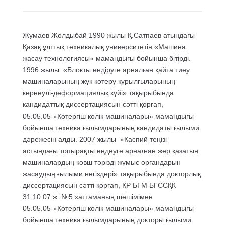
Жумаев Жолдыбай 1990 жылы Қ.Сатпаев атындағы
Қазақ ұлттық техникалық университетін «Машина
жасау технологиясы» мамандығы бойынша бітірді.
1996 жылы «Блокты өндіруге арналған қайта тиеу
машиналарының жүк көтеру құрылғыларының
кернеулі-деформациялық күйі» тақырыбында
кандидаттық диссертациясын сәтті қорғап,
05.05.05-«Көтергіш көлік машиналары» мамандығы
бойынша техника ғылымдарының кандидаты ғылыми
дәрежесін алды. 2007 жылы «Каспий теңізі
астындағы топырақты өңдеуге арналған жер қазатын
машиналардың ковш тәрізді жұмыс органдарын
жасаудың ғылыми негіздері» тақырыбында докторлық
диссертациясын сәтті қорғап, ҚР БҒМ БҒССҚК
31.10.07 ж. №5 хаттаманың шешімімен
05.05.05-«Көтергіш көлік машиналары» мамандығы
бойынша техника ғылымдарының докторы ғылыми