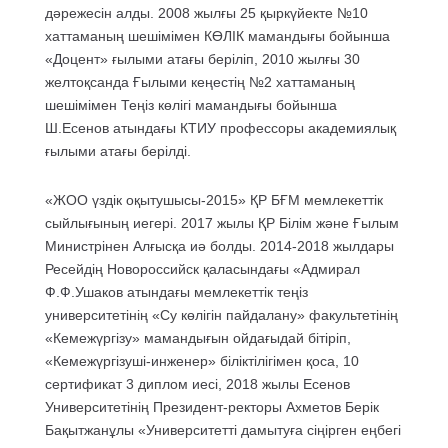
дәрежесін алды. 2008 жылғы 25 қыркүйекте №10
хаттаманың шешімімен КӨЛІК мамандығы бойынша
«Доцент» ғылыми атағы беріліп, 2010 жылғы 30
желтоқсанда Ғылыми кеңестің №2 хаттаманың
шешімімен Теңіз көлігі мамандығы бойынша
Ш.Есенов атындағы КТИУ профессоры академиялық
ғылыми атағы берілді.
«ЖОО үздік оқытушысы-2015» ҚР БҒМ мемлекеттік
сыйлығының иегері. 2017 жылы ҚР Білім және Ғылым
Министрінен Алғысқа иә болды. 2014-2018 жылдары
Ресейдің Новороссийск қаласындағы «Адмирал
Ф.Ф.Ушаков атындағы мемлекеттік теңіз
университетінің «Су көлігін пайдалану» факультетінің
«Кемежүргізу» мамандығын ойдағыдай бітіріп,
«Кемежүргізуші-инженер» біліктілігімен қоса, 10
сертификат 3 диплом иесі, 2018 жылы Есенов
Университетінің Президент-ректоры Ахметов Берік
Бақытжанұлы «Университетті дамытуға сіңірген еңбегі