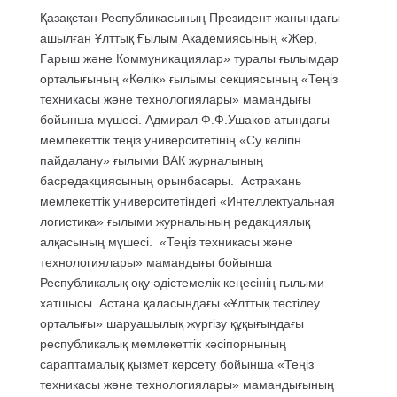
Қазақстан Республикасының Президент жанындағы
ашылған Ұлттық Ғылым Академиясының «Жер,
Ғарыш және Коммуникациялар» туралы ғылымдар
орталығының «Көлік» ғылымы секциясының «Теңіз
техникасы және технологиялары» мамандығы
бойынша мүшесі. Адмирал Ф.Ф.Ушаков атындағы
мемлекеттік теңіз университетінің «Су көлігін
пайдалану» ғылыми ВАК журналының
басредакциясының орынбасары. Астрахань
мемлекеттік университетіндегі «Интеллектуальная
логистика» ғылыми журналының редакциялық
алқасының мүшесі. «Теңіз техникасы және
технологиялары» мамандығы бойынша
Республикалық оқу әдістемелік кеңесінің ғылыми
хатшысы. Астана қаласындағы «Ұлттық тестілеу
орталығы» шаруашылық жүргізу құқығындағы
республикалық мемлекеттік кәсіпорнының
сараптамалық қызмет көрсету бойынша «Теңіз
техникасы және технологиялары» мамандығының