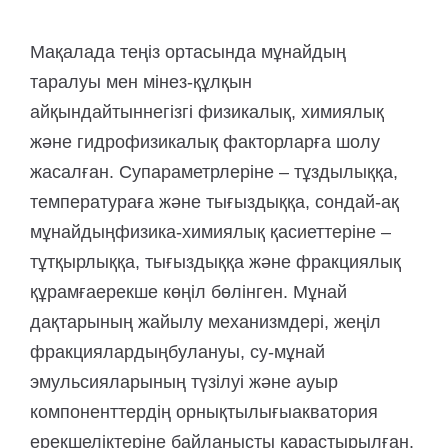
Мақалада теңіз ортасында мұнайдың
таралуы мен мінез-құлқын
айқындайтын
негізгі физикалық, химиялық
және гидрофизикалық факторларға шолу
жасалған. Су
параметрлеріне – тұздылыққа,
температураға және тығыздыққа, сондай-ақ
мұнайдың
физика-химиялық қасиеттеріне –
тұтқырлыққа, тығыздыққа және фракциялық
құрамға
ерекше көңіл бөлінген. Мұнай
дақтарының жайылу механизмдері, жеңіл
фракциялардың
булануы, су-мұнай
эмульсияларының түзілуі және ауыр
компоненттердің орнықтылығы
акватория
ерекшеліктеріне байланысты қарастырылған.