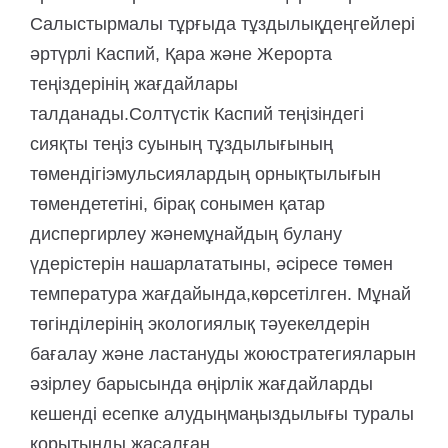
Салыстырмалы тұрғыда тұздылық
деңгейлері
әртүрлі Каспий, Қара және Жерорта
теңіздерінің жағдайлары
талданады.
Солтүстік Каспий теңізіндегі
сияқты теңіз суының тұздылығының
төмендігі
эмульсиялардың орнықтылығын
төмендететіні, бірақ сонымен қатар
диспергирлеу және
мұнайдың булану
үдерістерін нашарлататыны, әсіресе төмен
температура жағдайында,
көрсетілген. Мұнай
төгінділерінің экологиялық тәуекелдерін
бағалау және ластануды жою
стратегияларын
әзірлеу барысында өңірлік жағдайларды
кешенді есепке алудың
маңыздылығы туралы
қорытынды жасалған.