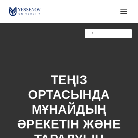
•
•
•
Жарияланымдар
Жарияланымдар
Жарияланымдар
ТЕҢІЗ
ОРТАСЫНДА
МҰНАЙДЫҢ
ӘРЕКЕТІН ЖӘНЕ